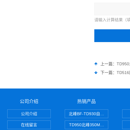
请输入计算结果（填
上一篇：
TD9
下一篇：
TD5
公司介绍
热销产品
公司介绍
北峰BF-TD930自组网对讲机
在线留言
TD950北峰350M对讲机 PDT