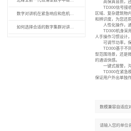
北峰全新一代轻薄型数字中继台BR1050上线！
高保真音质，还
TD300信号接
区域、复杂建筑物
数字对讲机在紧急响应和危机管理中的重要作用
和辨识度，为您还原
人性化操作，通
如何选择合适的数字集群对讲机？
TD300机身采用
人手操作习惯设计
可调节功率，保
TD300基于不同
型范围场景，还是
的通话快感。
一键式报警，沟
TD300在紧急
保证用户外出单独作