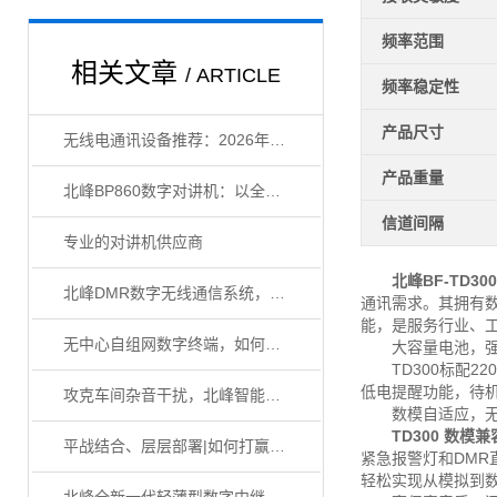
频率范围
相关文章
/ ARTICLE
频率稳定性
产品尺寸
无线电通讯设备推荐：2026年值得买的5款高性价比机型
产品重量
北峰BP860数字对讲机：以全场景性能构建大型活动通信协同体系
信道间隔
专业的对讲机供应商
北峰BF-TD30
北峰DMR数字无线通信系统，构建隧道通信“生命线”
通讯需求。其拥有数
能，是服务行业、工
无中心自组网数字终端，如何攻克隧道无网络通信盲区？
大容量电池，强
TD300标配22
低电提醒功能，待
攻克车间杂音干扰，北峰智能降噪数字终端如何准确传达指令？
数模自适应，无
TD300
数模兼
平战结合、层层部署|如何打赢秋冬森林防火战？
紧急报警灯和DMR
轻松实现从模拟到