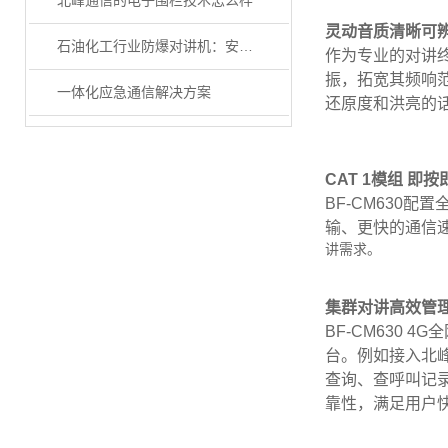
北峰通信的电子围栏技术怎么样
灵动音质清晰可
石油化工行业防爆对讲机：安全通信的关键选择
作为专业的对讲终
振，拓宽其频响
一体化应急通信解决方案
还原度和洪亮的
CAT 1模组 即按
BF-CM630
输、更快的通信
讲需求。
集群对讲高效管
BF-CM630
台。例如接入北
查询、查呼叫记
靠性，满足用户