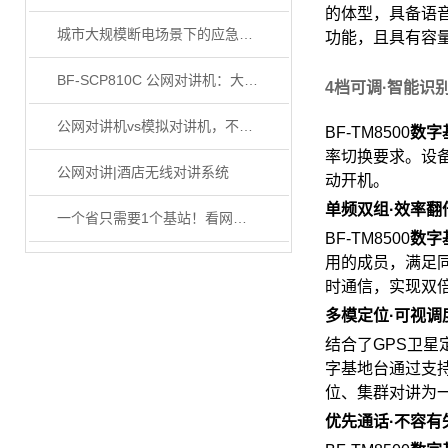
的体型，具备语
城市大规模断电场景下的应急通信系统
功能，且具有容
BF-SCP810C 公网对讲机：大型景区管理与服务的全能助手
4档可调·智能识
公网对讲机vs模拟对讲机，不同行业到底怎么选
BF-TM8500
数字
率切换要求。设
公网对讲|酒店无线对讲系统
动开机。
单频双组·效率翻
一个省只需要1个基站！看网络化超短波距视城市机动应急通信系统怎么建！
BF-TM8500
数字
用的成员，满足
时通信，实现双
多模定位·可视调
结合了GPS卫星
字基地台
通过支
位、集群对讲为
优先通话·不容有