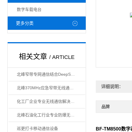
数字车载电台
更多分类
相关文章
/ ARTICLE
北峰窄带专网通信结合DeepSeek技术，助力提升园区智能化管理水平
详细说明：
北峰370MHz应急窄带无线通信解决方案
化工厂企业专业无线通信解决方案
品牌
北峰石油化工行业专业防爆无线通信综合解决方案
巡更打卡移动通信设备
BF-TM8500
数字