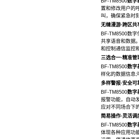
BF-TM8500
数字
置和修改用户的
叫，确保紧急时
无缝漫游·跨区共
BF-TM850
共享语音和数据
和控制通信监控
三选合一·精准管
BF-TM8500
数字
样化的数据信息
多样警报·安全可
BF-TM8500
数字
报警功能，自动
应对不同场合下
简易操作·灵活调
BF-TM8500
数字
体现各种应用功