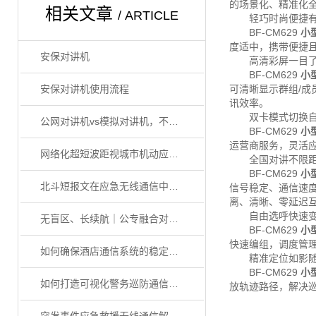
的场景化、精准化
相关文章
/ ARTICLE
轻巧时尚便捷有
BF-CM629
小
度适中，携带便捷
安保对讲机
高清彩屏一目了
BF-CM629
小
安保对讲机使用流程
可清晰显示群组/
讯效率。
双卡模式切换自
公网对讲机vs模拟对讲机，不同行业到底怎么选
BF-CM629
小
运营商服务，灵活
网络化超短波距视城市机动应急通信系统
全国对讲不限距
BF-CM629
小
北斗短报文在应急无线通信中的应用
信号稳定、通信速
离、清晰、零延迟
自由选呼快速变
无盲区、长续航｜公专融合对讲机如何提升酒店服务效率？
BF-CM629
小
快速编组，调度管
如何确保酒店通信系统的稳定性和安全性？
精准定位如影随
BF-CM629
小
如何打造可视化警务巡防通信解决方案
放轨迹路径，解决