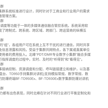
T集群系统标准进行设计，同时针对于工商业和行业用户的需求
络管理方案。
语音调度等功能于一体的多媒体通信融合管控系统。系统采用软
现了跨制式、跨系统、跨区域、跨部门、跨运营商的纵横互
的“组"，各组用户可在系统上互不干扰的进行通信，同时共享
免信息泄露和风险。受益于集群共网特点，各下属或直属单位
者的费用投入。北峰“PDT/DMR专业数字小集群“融合多媒
指挥调度的过程中，实时、及时的“听得到"和“看得见"。
的从事接纳控制、资源调度和分配、呼叫链接建立和维护，以及基
车载台、TD950手持集群对讲机)支持模拟常规、数字常规、数
BF-TD950Ex、BF-TD930Ex数字集群防爆对讲机
能力都有出色表现，同时北峰在针对不同行业进行平衡定制化和