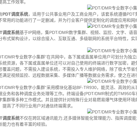
提高工作效率。
信
PDT调度系统
，适用于公共事业用户及工商业用户，该套系统遵循PD
不常用的功能进行了一定删减，并为行业客户提供定制化的调度应用和网
DT调度系统
基于IP网络，集PDT/DMR数字集群、视频、监控、文字、
分布式架构设计，以综合接入、互联互通、多级联网的系统平台特性，实
T/DMR专业数字小集群“在共网中，各下属或直属单位用户可划分为独立
系统资源，各下属或直属单位还可以对自己使用的终端进行数字加密，避
号覆盖问题，不需投入建设系统，不需投入专人维护网络，除了极大节省使用
还满足视频监控、远程数据采集、多媒体广播等数据业务需求，使之在进行
T/DMR专业数字小集群“采用模块化基站BF-TR930，能灵活、高效
业务和各种调度业务处理等工作。终端设备(PDT/DMR制式的TM950
集群等多种工作模式。并且提供针对特殊行业对易燃易爆气体使用环境的防爆终端
。提高了不同行业用户对通信终端需求。
DT调度系统
不仅在跨区域通讯能力,还多媒体智能化管理能力、指挥调度
新能力也有着丰富的经验。