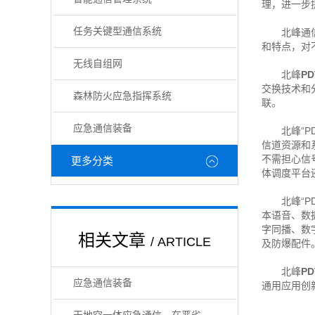
理，进一步
任务关键型通信系统
北峰通
和特点，对
无线自组网
北峰
P
交换技术和
森林防火应急指挥系统
联。
应急通信装备
北峰“PD
信道资源和
不需担心信
更多分类
体调度平台
北峰“PD
本语音、数据
字同播、数字
相关文章
/ ARTICLE
及防爆配件
北峰
P
应急通信装备
通用应用创