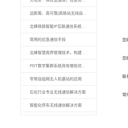
天地空一体应急通信，在恶劣环境下如何发挥作用？
远距离、高可靠|高铁站无线自组网通信解决方案
北峰铁路智能IP互联通信系统整体解决方案
常用的应急通信手段
您
北峰智慧周界管理技术，构建多终端一体化水文监测体系
您
PDT数字集群系统具有哪些优势？
联
窄带自组网无人机基站的应用
石化行业专业无线通信解决方案
常
智能化停车无线通信解决方案