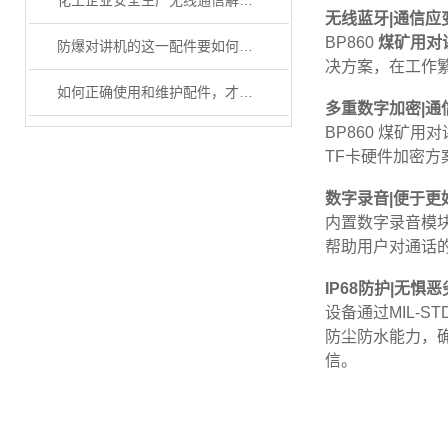
化工企业安全生产无线通信解决方案
无线蓝牙|通信应
BP860
煤矿用对
防爆对讲机的这一配件要如何正确使用和维护
决方案，在工作
如何正确使用和维护配件，才能使防爆对讲机实现更安全和高效的作业呢？
多重数字加密|通
BP860 煤矿
TF卡硬件加密
数字录音|便于更
内置数字录音模块
帮助用户对通话
IP68防护|无惧
设备通过MIL-
防尘防水能力，
信。