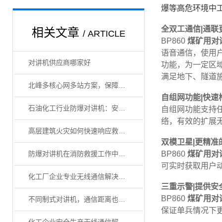
爆等高危环境中
全双工通信|通联
相关文章
/ ARTICLE
BP860
煤矿用对
语音通信，使用
对讲机供应商哪家好
功能，为一定区
满足地下、隧道
北峰多核心网多站方案，保障油气生产应急管理
自组网功能|快速
石油化工行业防爆对讲机：安全通信的关键选择
自组网功能支持
络，有效的扩展无
高层建筑火灾如何快速响应救援？
双模卫星|更精准
防爆对讲机在消防救援工作中的重要性
BP860
煤矿用对
可实时获取用户
化工厂企业专业无线通信解决方案
三重示警|提供安
BP860
煤矿用对
不同制式对讲机，通信距离也有较大差别
保证单兵情况下