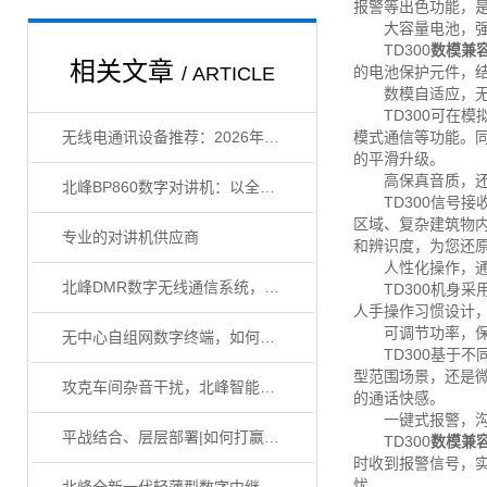
报警等出色功能，是
大容量电池，强
TD300
数模兼
相关文章
/ ARTICLE
的电池保护元件，
数模自适应，无
TD300可在模
无线电通讯设备推荐：2026年值得买的5款高性价比机型
模式通信等功能。
的平滑升级。
高保真音质，还
北峰BP860数字对讲机：以全场景性能构建大型活动通信协同体系
TD300信号接
区域、复杂建筑物
专业的对讲机供应商
和辨识度，为您还原
人性化操作，通
北峰DMR数字无线通信系统，构建隧道通信“生命线”
TD300机身采用
人手操作习惯设计
可调节功率，保
无中心自组网数字终端，如何攻克隧道无网络通信盲区？
TD300基于不同
型范围场景，还是
攻克车间杂音干扰，北峰智能降噪数字终端如何准确传达指令？
的通话快感。
一键式报警，沟
平战结合、层层部署|如何打赢秋冬森林防火战？
TD300
数模兼
时收到报警信号，实
忧。