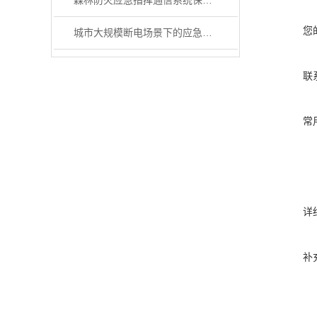
森林防火应急指挥通信系统保障了森林防火救灾过程的通信顺畅
您
城市大规模断电场景下的应急通信系统
联
常
详
补