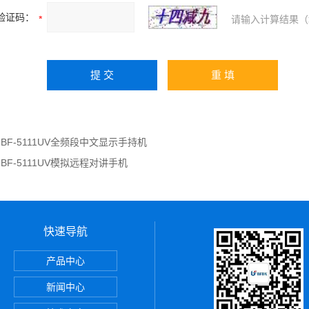
验证码：
请输入计算结果（
：
BF-5111UV全频段中文显示手持机
：
BF-5111UV模拟远程对讲手机
快速导航
讲机
产品中心
 PDT数字集群通信设备
新闻中心