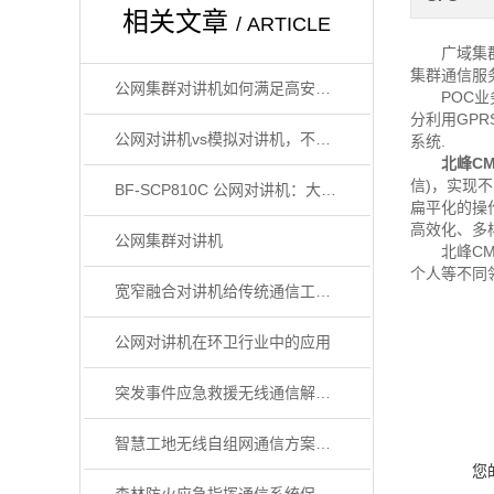
相关文章
/ ARTICLE
广域集群通
集群通信服
公网集群对讲机如何满足高安全要求
POC业务
分利用GPR
公网对讲机vs模拟对讲机，不同行业到底怎么选
系统.
北峰CM
信)，实现
BF-SCP810C 公网对讲机：大型景区管理与服务的全能助手
扁平化的操
高效化、多
公网集群对讲机
北峰CM62
个人等不同
宽窄融合对讲机给传统通信工具带来了新生
公网对讲机在环卫行业中的应用
突发事件应急救援无线通信解决方案
智慧工地无线自组网通信方案，如何推进城镇建设数字化转型？
您