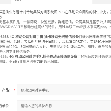
信业务是针对传统集群对讲系统即POC在移动公众网络的衍生业务，
务
基本属性是：一按即说，快速链接，群组通信。公网集群是基于公共蜂窝移动
S/WCDMA/LTE 移动分组网络的特性。用过半双工VoIP技术来实现po
625S 4G
移动公网对讲手机
插卡移动无线通信设备
打破公网集群传统的
不限距离、清晰、零延迟互通的全国对讲，高精准GPS定位、实现4G全网
作界面和4G、3G网络融合设计、电量提示等功能及单呼、组呼、群呼等
样化的专业通信服务。
5s 4G
移动公网对讲手机
插卡移动无线通信设备
可轻松适应各种通信
领域、不同行业用户强有力的通讯保障。
产品：
的单位：