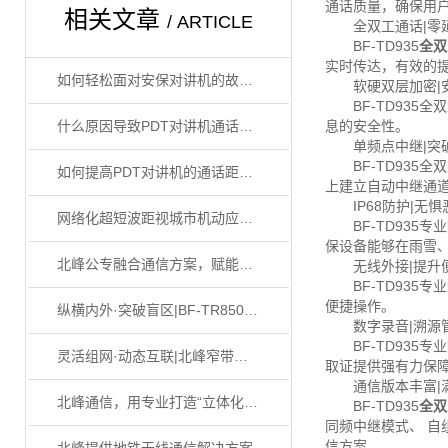
通话质量，确保用
相关文章
/ ARTICLE
全双工通话|零
BF-TD935
全双
实时传达，有效的
如何轻松面对安保对讲机的故障判断，一起来看看吧
软硬双层加密|
BF-TD935全
什么原因导致PDT对讲机通话距离短!
息的安全性。
单频点中继|突
BF-TD935全
如何提高PDT对讲机的通话距离？
上建立自动中继通
IP68防护|无惧
网络化超短波距视城市机动应急通信系统
BF-TD935专业
保设备能够在雨雪
北峰公专融合通信方案，赋能化工园区安全生产
无线外接|提升
BF-TD935专
便捷操作。
纵横内外·突破盲区|BF-TR8500​高功率全频段数字中继台
数字录音|溯源
BF-TD935专
灵活组网·动态互联|北峰窄带自组网构建安全应急网络
取证提供强有力保
通信版本丰富|
北峰通信，用专业打造“立体化”应急通信保障体系
BF-TD935
全双
同频中继模式、 自
信方案。