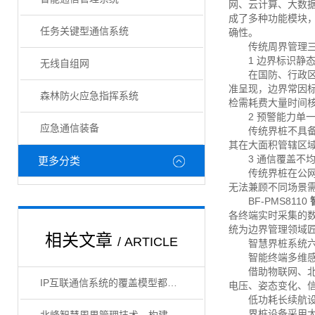
网、云计算、大数
成了多种功能模块
任务关键型通信系统
确性。
传统周界管理三
1 边界标识静态
无线自组网
在国防、行政区域
准呈现，边界常因
森林防火应急指挥系统
检需耗费大量时间
2 预警能力单一
应急通信装备
传统界桩不具备实
其在大面积管辖区
3 通信覆盖不均
更多分类
传统界桩在公网信
无法兼顾不同场景需
BF-PMS8110
各终端实时采集的
统为边界管理领域
相关文章
/ ARTICLE
智慧界桩系统六
智能终端多维感
借助物联网、北斗
IP互联通信系统的覆盖模型都有哪些类型？
电压、姿态变化、
低功耗长续航设
界桩设备采用大容量