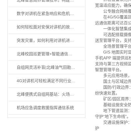
北峰智慧周界管理技术，构建多终端一体化水文监测体系
宽温适应能力，确
公专融合网络覆
数字对讲机在紧急响应和危机管理中的重要作用
在4G/5G覆盖
远通信距离可达百公
如何轻松面对安保对讲机的故障判断，一起来看看吧
一体化智慧集成
可选配搭载摄像机、
突发灾害，如何利用对讲机进行自救？
送至管理平台，支
全场景管理平台
GIS 地图实时显
北峰校园巡更管理+智能通信解决方案
手机APP 端提供
支持与第三方视频
自组网灵活补盲|北峰油气田勘测解决方案
智慧管理平台。
多元应用场景，
4G对讲机可轻松满足不同行业用户的专业通信需求
国土与区域边界
国防/行政边界：
纷快速处置。
北峰便携式自组网基站：火场应急通信的 “生命线”
矿区/园区周界：
基础设施安全防
机场应急调度救援指挥通信系统
地下管道监测：在
守护“地下生命线"。
交通设施保护：针
护