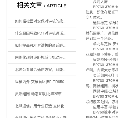
高清大屏
相关文章
/ ARTICLE
BP760
370M
信息，即使在强光
交互体验。
如何轻松面对安保对讲机的故障判断，一起来看看吧
通信稳定·信号
BP760
370M
什么原因导致PDT对讲机通话距离短!
射范围更广、通信
递到每一个角落。
单北斗定位·安
如何提高PDT对讲机的通话距离？
BP760
370M
业和场景下使用，
网络化超短波距视城市机动应急通信系统
智能降噪·还原
BP760
370M
北峰公专融合通信方案，赋能化工园区安全生产
呼叫。内置大功率
灵活组网·延伸
BP760
370M
纵横内外·突破盲区|BF-TR8500​高功率全频段数字中继台
网、网状组网、树
同频中继·全域
灵活组网·动态互联|北峰窄带自组网构建安全应急网络
BP760
370M
联的覆盖范围，弥
北峰通信，用专业打造“立体化”应急通信保障体系
应用丰富·掌控
BP760数字对讲
具备24小时录音