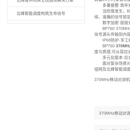
北峰提供地铁无线通信解决方案
多重报警·筑牢
当险情发生，BP7
北峰智能调度构筑生命信号
续、准确的信号锁
数字加密·层层
BP760 370M
信号源头传输到内容
IP68防护·军工
BP760
370M
度与质感;可从容
多元化版本·应
面对复杂场景对通信
组网及北峰智能调
370MHz移动对讲机