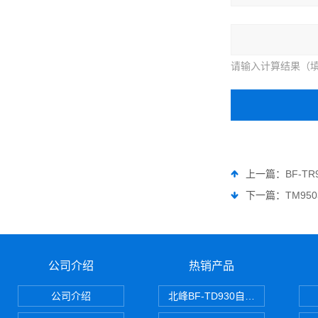
请输入计算结果（填
上一篇：
BF-T
下一篇：
TM95
公司介绍
热销产品
公司介绍
北峰BF-TD930自组网对讲机