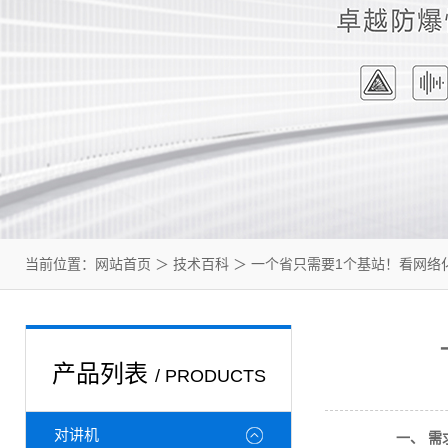
当前位置：
网站首页
＞
技术百科
＞ 一个省只需要1个基站！看网络
产品列表
/ PRODUCTS
对讲机
一、 需