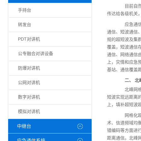
目前自然灾
手持台
传达给各级机关
应急通信系
转发台
通信、短波通信
PDT对讲机
规的超短波及集群
覆盖，短波通信存
公专融合对讲设备
通信、网络通信
上，灾情和应急
防爆对讲机
基站、通信覆盖
二、 北峰
公网对讲机
北峰网格化
数字对讲机
短波实现远距离
上，填补超短波
模拟对讲机
网格化超短
术、信道频域均
中继台
错编码等方面进行
距离通信。北峰
应急通信系统