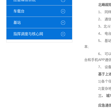
北峰超短波
车载台
1、 同样
2、 通信
基站
3、北斗短
4、 电台
指挥调度与核心网
5、 基站
本;
6、 可以和
台和手机APP通
7、 设备
基于上述特
1)各个任
2)复杂地
三、 城市
应急通信