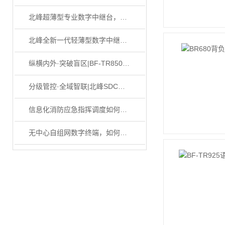
北峰超薄型专业数字中继台，三大功能牢筑通信“稳定器”
北峰全新一代轻薄型数字中继台BR1050上线！
纵横内外·突破盲区|BF-TR8500​高功率全频段数字中继台
分级管控·全域智联|北峰SDC智能互联系统筑牢监管通信基座
信息化消防应急指挥调度如何实现高效救援？
无中心自组网数字终端，如何攻克隧道无网络通信盲区？