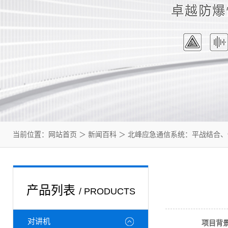
当前位置：
网站首页
＞
新闻百科
＞ 北峰应急通信系统：平战结合
产品列表
/ PRODUCTS
对讲机
项目背