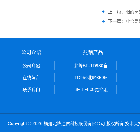
上一篇：
相约高
下一篇：
业余爱
公司介绍
热销产品
公司介绍
北峰BF-TD930自组网对讲机
在线留言
TD950北峰350M对讲机 PDT
联系我们
BF-TP800宽窄融合对讲机
Copyright © 2026 福建北峰通信科技股份有限公司 版权所有 技术