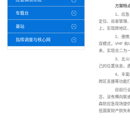
方案特
车载台
1、应急平
定位、巡查管理
基站
上，实现跨地区
2、便携式
指挥调度与核心网
双模式，VHF 
来，实现合二为
3、北斗短
己的位置信息，
4、丰富的业
跨区支援等功能
目前行业内
念，没有横向联通
森防应急现场提
低国家财产损失