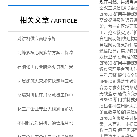
现在易燃、易爆等
全双工通信|通联更
BP860
矿用手持式
相关文章
/ ARTICLE
高效提供及时语音通
能，为一定区域范
工、抢险救灾灵活
对讲机供应商哪家好
自组网功能|快速构
自组网功能支持任
通信距离，实现特殊
北峰多核心网多站方案，保障油气生产应急管理
双模卫星|更精准的
BP860
矿用手持式
石油化工行业防爆对讲机：安全通信的关键选择
调度管理平台可实
三重示警|提供安全
高层建筑火灾如何快速响应救援？
BP860防爆数字
容易寻求支援或帮
无线蓝牙|通信应变
防爆对讲机在消防救援工作中的重要性
BP860
矿用手持式
展出各种应用解决
化工厂企业专业无线通信解决方案
多重数字加密|通信
BP860防爆数字
不同制式对讲机，通信距离也有较大差别
案，从而进一步提
数字录音|便于更好
内置数字录音模块，