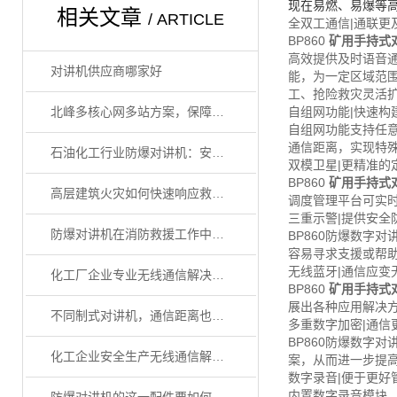
现在易燃、易爆等
相关文章
/ ARTICLE
全双工通信|通联更
BP860
矿用手持式
高效提供及时语音通
对讲机供应商哪家好
能，为一定区域范
工、抢险救灾灵活
北峰多核心网多站方案，保障油气生产应急管理
自组网功能|快速构
自组网功能支持任
通信距离，实现特殊
石油化工行业防爆对讲机：安全通信的关键选择
双模卫星|更精准的
BP860
矿用手持式
高层建筑火灾如何快速响应救援？
调度管理平台可实
三重示警|提供安全
防爆对讲机在消防救援工作中的重要性
BP860防爆数字
容易寻求支援或帮
无线蓝牙|通信应变
化工厂企业专业无线通信解决方案
BP860
矿用手持式
展出各种应用解决
不同制式对讲机，通信距离也有较大差别
多重数字加密|通信
BP860防爆数字
化工企业安全生产无线通信解决方案
案，从而进一步提
数字录音|便于更好
内置数字录音模块，