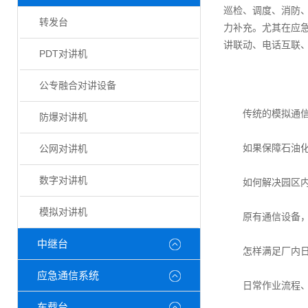
巡检、调度、消防
转发台
力补充。尤其在应
讲联动、电话互联
PDT对讲机
公专融合对讲设备
传统的模拟通信将
防爆对讲机
如果保障石油化工
公网对讲机
数字对讲机
如何解决园区内作
模拟对讲机
原有通信设备，尤
中继台
怎样满足厂内日常
应急通信系统
日常作业流程、通
车载台