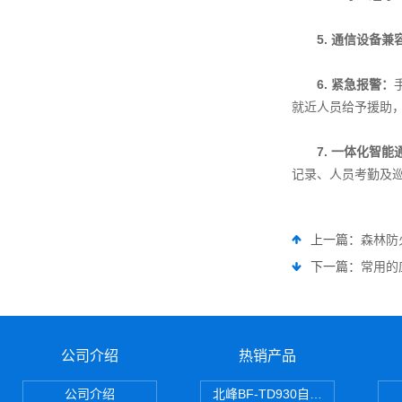
5. 通信设备兼
6. 紧急报警：
就近人员给予援助
7. 一体化智
记录、人员考勤及
上一篇：
森林防
下一篇：
常用的
公司介绍
热销产品
公司介绍
北峰BF-TD930自组网对讲机