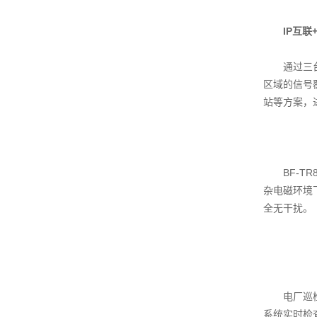
IP互
通过三台B
区域的信号
站等方案，
BF-TR85
杂电磁环境
全无干扰。
电厂巡检人
系统实时检