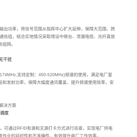
定的输出功率，将信号范围从指挥中心扩大延伸，保障大范围、跨
大通信组，结合实地情况采取增设中继台、泄漏电缆、光纤直放
信组网。
无干扰
6-174MHz;支持定制：450-520MHz)频谱的使用，满足电厂复
段和发射功率，保障大幅度通讯覆盖、提升频谱使用效率，安
可调度
用，可通过RFID有源和无源打卡方式进行巡查，实现电厂供电
票作业的延时性和不准确性，有效提升电厂工作效率。