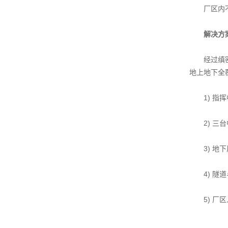
厂区内不同
解决方
经过缜密的
地上地下全
1) 指挥
2) 三台
3) 地下
4) 隧道
5) 厂区