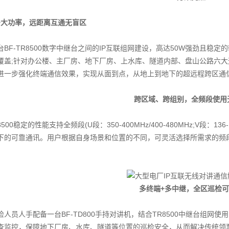
联+大功率，远距离互通无盲区
F-TR8500数字中继台之间的IP互联组网建设，高达50W强劲且稳
覆盖;针对办公楼、主厂房、地下厂房、上水库、隧道内部、盘山公路六
进一步强化终端通信效果，实现从面到点，从地上到地下的超远程跨区通
跨区域、跨组别，全频段使用
00稳定的性能支持全频段(U段：350-400MHz/400-480MHz;V段：13
下的可靠通讯。用户根据自身场景和位置的不同，可灵活选择所需求的频
多终端+多中继，全区巡检
员人手配备一台BF-TD800手持对讲机，结合TR8500中继台组网使
查监控，保障地下厂房、水库、隧道等位置的巡检安全，从而解决传统领