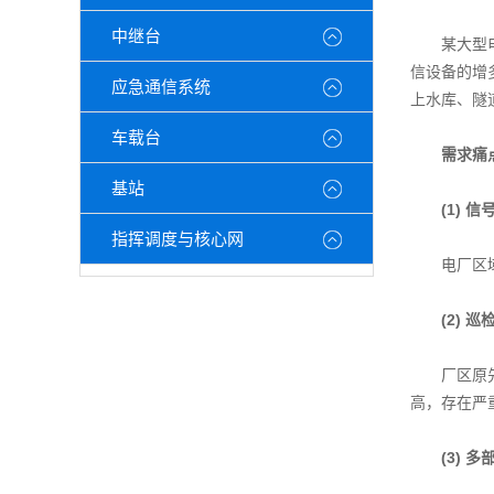
中继台
某大型电厂
信设备的增
应急通信系统
上水库、隧
车载台
需求痛
基站
(1) 
指挥调度与核心网
电厂区域面
(2) 
厂区原先生
高，存在严
(3) 