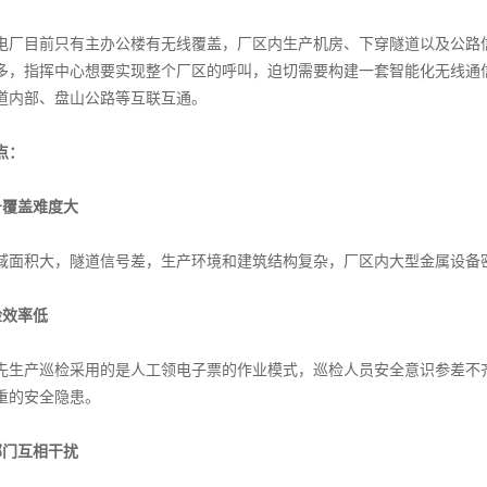
目前只有主办公楼有无线覆盖，厂区内生产机房、下穿隧道以及公路信
多，指挥中心想要实现整个厂区的呼叫，迫切需要构建一套智能化无线通
道内部、盘山公路等互联互通。
点：
信号覆盖难度大
积大，隧道信号差，生产环境和建筑结构复杂，厂区内大型金属设备密
巡检效率低
产巡检采用的是人工领电子票的作业模式，巡检人员安全意识参差不齐
重的安全隐患。
多部门互相干扰