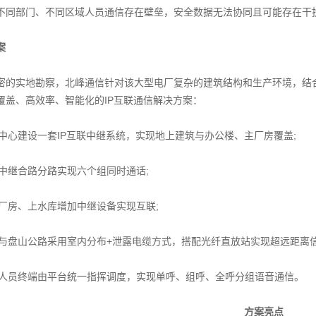
部门、不同区域人员通信存在壁垒，安全数据无法协同且可能存在干扰
案
实地勘察，北峰通信针对该大型电厂复杂的建筑结构和生产环境，结合北峰
覆盖、高效率、智能化的IP互联通信解决方案：
中心建设一套IP互联中继系统，实现地上建筑与办公楼、主厂房覆盖;
中继合路分路实现六个组同时通话;
厂房、上水库增加中继设备实现互联;
与盘山公路采用室内分布+泄露电缆方式，搭配光纤直放站实现超远距离信
人员终端由平台统一指挥调度，实现单呼、组呼、全呼分组语音通信。
方案亮点