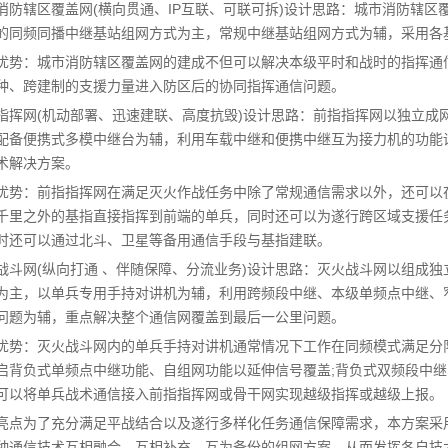
消防辖区覆盖网(横向贯通、IP互联、可联可拆)设计思路：城市消防辖区
的同频同播中继基站组网方式为主，常规中继基站组网方式为辅，采用各基站
优势：城市消防辖区覆盖网的建成不但可以解决本级平时和战时的指挥通
种、跨建制的支援力量进入防区后的协同指挥通信问题。
指挥网(机动部署、迅速建联、高度抗毁)设计思路：前指指挥网以独立成
配备便携式多模中继台为辅，利用车载中继和便携中继互为接力机的功能设
术解决方案。
优势：前指指挥网在满足灭火作战任务中除了常规通信需求以外，还可以
千里之外的基指直接指挥到前端的单兵，同时还可以为遂行跨区域支援任
时还可以通过北斗、卫星等备用通信手段与基指建联。
战斗网(纵向打通 、伴随保障、分流业务)设计思路：灭火战斗网以组成
为主，以单兵专用手持对讲机为辅，利用跨频段中继、本级单频点中继、
问题为辅，重点解决整个通信网覆盖到最后一公里问题。
优势：灭火战斗网内的单兵手持对讲机通常情况下工作在同频模式满足分
启背负式单频点中继功能、自组网功能以延伸信号覆盖;背负式双频段中
可以将单兵战术通信接入前指指挥网或骨干网实现越级指挥或越级上报。
亮点为了充分满足平战结合以及遂行多样化任务通信保障需求，本方案采用
种通信技术互相融合、互相补充、互为备份的组网方案，从而发挥各自技