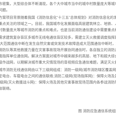
布密集，大型综合体不断涌现，各个大中城市当中的城中村数量庞大等城
问题。
项目背景随着我国《消防信息化“十三五”总体规划》对消防信息化的
重点关注的领域之一。目前，我国城市化发展面临高层建筑林立、地铁、
村数量庞大等城市消防的重点和难点，也是当前消防通信建设中需要重点
需求建筑复杂盲区多城市无线电通信盲区较多，需建立灭火救援调度指挥
;大范围通信中断在发生自然灾害或突发技术故障造成大范围通信中断时，
消防队等其他救援力量在灾害事故现场开展协同通信时，各自独立的消防
面指挥单位通信网。解决方案面对城市中越来越多的高层、地下和超大综
级作战网，以期解决城市重大灾情现场的音视频应急通信难题，满足灭火
城市消防无线通信网由以下三级网组成：消防一级网(城市消防辖区覆盖网
定电台、车载电台之间的通信联络;消防二级网(现场指挥网)：保障火场
三级网(灭火救援战斗网)：保障火场及其他灾害事故现场范围内各参战消
信联络。
图 消防应急通信系统组