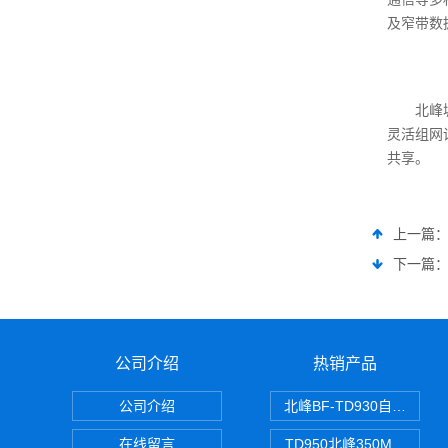
及窄带数
北峰
灵活组网
共享。
上一篇
下一篇
公司介绍
热销产品
公司介绍
北峰BF-TD930自组网对
在线留言
TD950北峰350M对讲机