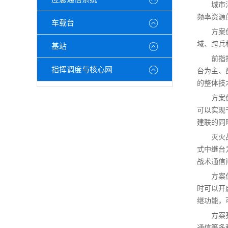
城市
频率资源
车载台
方案
域、跨兵
基站
前指
指挥调度与核心网
台为主、
的整体技
方案
可以实现
建联的同
灭火
式中继台
战术通信
方案
时可以开
继功能，
方案
通信等多