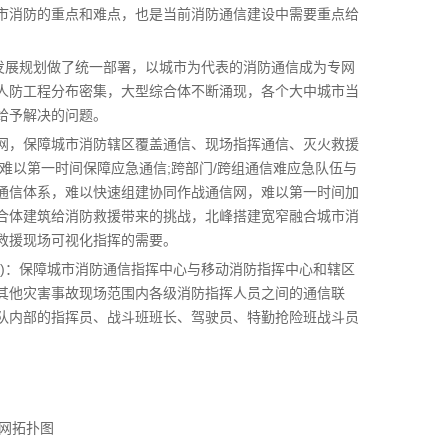
市消防的重点和难点，也是当前消防通信建设中需要重点给
发展规划做了统一部署，以城市为代表的消防通信成为专网
人防工程分布密集，大型综合体不断涌现，各个大中城市当
给予解决的问题。
网，保障城市消防辖区覆盖通信、现场指挥通信、灭火救援
难以第一时间保障应急通信;跨部门/跨组通信难应急队伍与
通信体系，难以快速组建协同作战通信网，难以第一时间加
合体建筑给消防救援带来的挑战，北峰搭建宽窄融合城市消
救援现场可视化指挥的需要。
)：保障城市消防通信指挥中心与移动消防指挥中心和辖区
及其他灾害事故现场范围内各级消防指挥人员之间的通信联
防队内部的指挥员、战斗班班长、驾驶员、特勤抢险班战斗员
网拓扑图