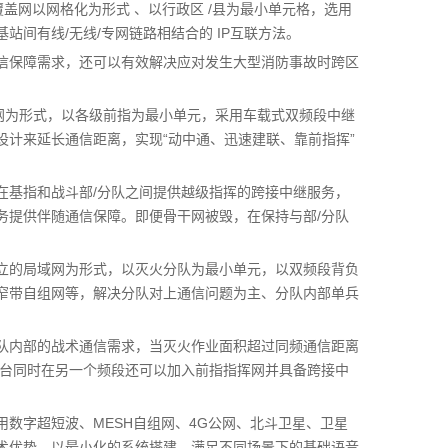
覆盖网以网格化为形式 、以行政区 /县为最小单元格，选用
间有线/无线/专网链路相结合的 IP互联方法。
信保障需求，还可以有效解决应对发生大型消防事故时跨区
网为形式，以各级前指为最小单元，采用车载式双频段中继
计来延长通信距离，实现“动中通、迅速建联、靠前指挥”
在基指和战斗部/分队之间提供越级指挥的跨接中继服务，
务提供伴随通信保障。即便骨干网被毁，在保持与部/分队
独立的局域网为形式，以灭火分队为最小单元，以双频段背负
窄带自组网等，解决分队对上通信问题为主、分队内部单兵
队内部的战术通信需求，当灭火作业面积超过同频通信距离
继台同时在另一个频段还可以加入前指指挥网并具备跨接中
数字超短波、MESH自组网、4G公网、北斗卫星、卫星
术优势，以最小化的系统搭建，满足不同场景下的基础语音