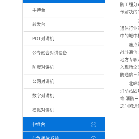
防工程分
手持台
予解决的
方案
转发台
通信行业
中的城中
PDT对讲机
痛点
战斗通信
公专融合对讲设备
地方专职
防爆对讲机
入现场全
防通信三
公网对讲机
北峰
消防站固
数字对讲机
络;消防
之间的通
模拟对讲机
中继台
应急通信系统