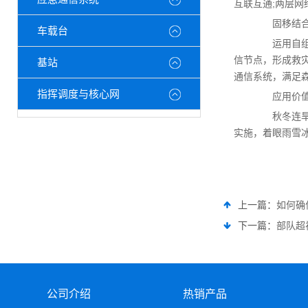
互联互通;两层
固移结合
车载台
运用自组网
信节点，形成救
基站
通信系统，满足
指挥调度与核心网
应用价
秋冬连旱，
实施，着眼雨雪
上一篇：
如何确
下一篇：
部队超
公司介绍
热销产品