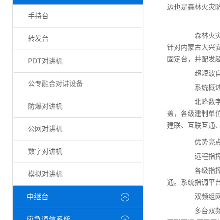
边也是森林火灾
手持台
森林火灾是
转发台
针对内蒙古大兴
固定台，并配发
PDT对讲机
超短波自组
公专融合对讲设备
系统概
北峰数字超
防爆对讲机
盖，各级建制单
建联、互联互通
公网对讲机
优势亮
数字对讲机
远程指挥
各级指挥调
模拟对讲机
通。系统指调平
中继台
双频组网
多台双频自
应急通信系统