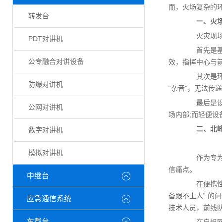
而，火场复杂的环
转发台
一、火
火灾现场，
PDT对讲机
首先是基础
公专融合对讲设备
效，指挥中心与
其次是环境
防爆对讲机
“杂音”，无法传
最后是设备
公网对讲机
场内部;而轻便设
二、北峰便
数字对讲机
模拟对讲机
作为专为应急
信痛点。
中继台
在便携性上，
备跟不上人” 的
应急通信系统
技术人员，前线
车载台