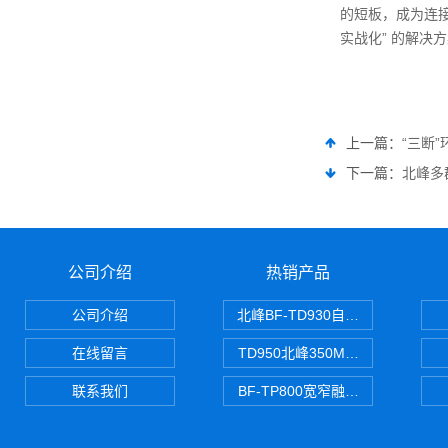
的短板，成为连接
实战化” 的解决
上一篇：
“三断
下一篇：
北峰多
公司介绍
热销产品
公司介绍
北峰BF-TD930自组网对讲机
在线留言
TD950北峰350M对讲机 PDT
联系我们
BF-TP800宽窄融合对讲机