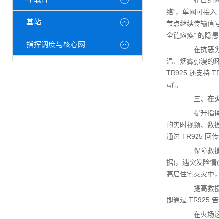
在自组网能力
络”，单网可接入
基站
节点继续传输信号
全链瘫痪” 的隐
指挥调度与核心网
在抗恶劣环境
温、烟雾弥漫的
TR925 还支持
动”。
三、在火
提升指挥调度
的实时视频、数
通过 TR925
保障救援人员
据)，遇突发险情
高层住宅火灾中，
提高救援成
即通过 TR925
在火场这一 