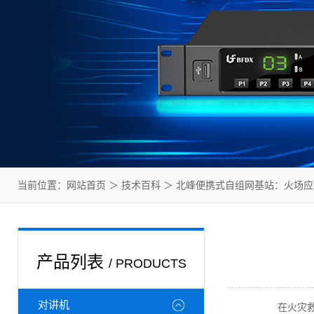
当前位置：
网站首页
＞
技术百科
＞ 北峰便携式自组网基站：火场应急
产品列表
/ PRODUCTS
对讲机
在火灾救援