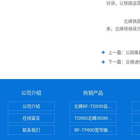
对讲，让铁路运
北峰铁路专
来，北峰将继续
上一篇：
公网集
下一篇：
北峰通
公司介绍
热销产品
公司介绍
北峰BF-TD930自组网对讲机
在线留言
TD950北峰350M对讲机 PDT
联系我们
BF-TP800宽窄融合对讲机