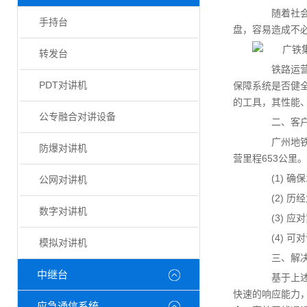
随着社会经
手持台
盘，容易造成不
转发台
铁路运营中
PDT对讲机
保障系统是否健
的工具，其性能
公专融合对讲设备
二、客户
广州地铁是
防爆对讲机
营里程653公里
(1) 确保
公网对讲机
(2) 历
数字对讲机
(3) 应
(4) 可
模拟对讲机
三、解决
中继台
基于上述需
快速的响应能力
应急通信系统