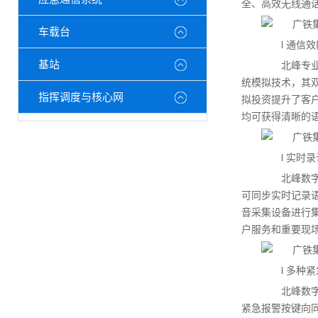
全、高效无线通
车载台
l 通信效
基站
北峰专业数
统模拟技术，其
指挥调度与核心网
拟投资提升了客
均可获得清晰的
l 实时录
北峰数字录
可同步实时记录
音采集设备进行
户服务和重要现
l 多种紧
北峰数字录
紧急报警按键向