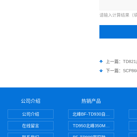
请输入计算结果（填
上一篇：
TD8
下一篇：
SCP
公司介绍
热销产品
公司介绍
北峰BF-TD930自组网对讲机
在线留言
TD950北峰350M对讲机 PDT