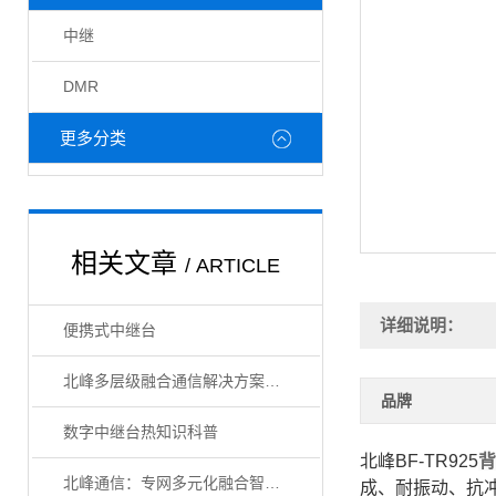
中继
DMR
更多分类
相关文章
/ ARTICLE
详细说明：
便携式中继台
北峰多层级融合通信解决方案，搭建调度“一张图”通信网络
品牌
数字中继台热知识科普
北峰BF-TR925
背
北峰通信：专网多元化融合智造，推动应急通信发展
成、耐振动、抗冲