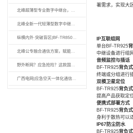
署需求，实现大
北峰超薄型专业数字中继台，三大功能牢筑通信“稳定器”
北峰全新一代轻薄型数字中继台BR1050上线！
纵横内外·突破盲区|BF-TR8500​高功率全频段数字中继台
IP互联组网
单台BF-TR925
背
北峰公专融合通信方案，赋能化工园区安全生产
中继设备进行组
音频监控
与插话
野外断网？应急抢险？这款国产三防终端，让通信随时在线
BF-TR925
背负式
终端或分组进行
广西电网|应急空天一体化通信系统方案
双模卫星定位
BF-TR925
背负式
提高产品获取定
便携式部署方式
BF-TR925
背负式
身利于散热可以适
IP67防尘防水
BF-TR925
背负式