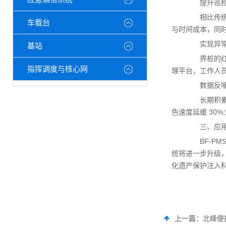
提升巡检
相比传统人
车载台
与时间成本，同
实现异常
基站
界桩的红外
指挥调度与核心网
理平台，工作人
数据反哺
长期积累的
色速度延缓 30
三、应用
BF-PM
统将进一步升级，
化遗产保护注入
上一篇：
北峰便