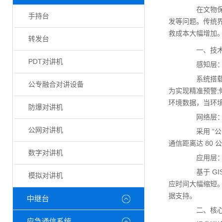
在文物保护
手持台
发等问题。传统
救成本大幅增加。
转发台
一、技术架
PDT对讲机
感知层：
系统搭载地
公专融合对讲设备
为实现精准预警
环境数据，当环
防爆对讲机
网络层：
公网对讲机
采用 “公网
通信距离达 80
数字对讲机
应用层：
基于 GIS
模拟对讲机
应时间大幅缩短。
据支持。
中继台
二、核心优
应急通信系统