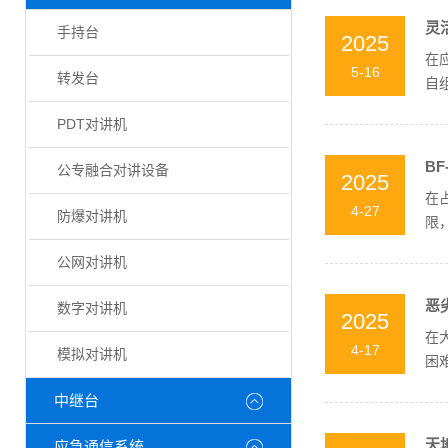
灵
手持台
2025
在
5-16
转发台
自
的..
PDT对讲机
B
公专融合对讲设备
2025
在
4-27
防爆对讲机
限
助手
公网对讲机
恶
数字对讲机
2025
在
4-17
模拟对讲机
困
障救
中继台
天
应急通信系统