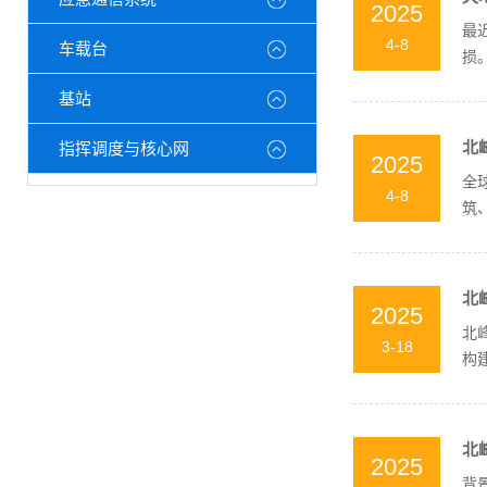
2025
最
4-8
车载台
损
基站
北
指挥调度与核心网
2025
全
4-8
筑
协同
北
2025
北
3-18
构
及..
北
2025
背