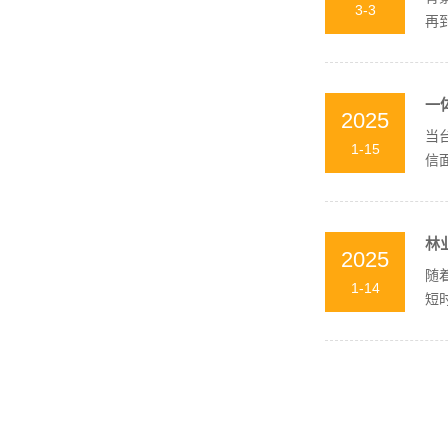
3-3
再
使得
一
2025
当
1-15
信
指挥
林
2025
随
1-14
短
能通